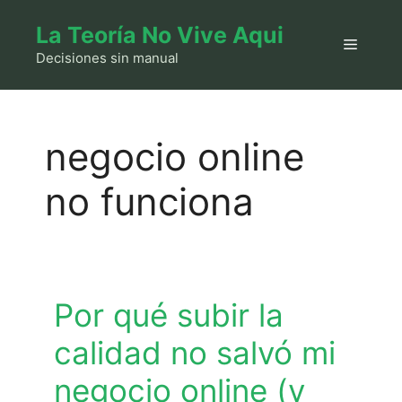
Saltar
La Teoría No Vive Aqui
al
Menú
contenido
Decisiones sin manual
negocio online
no funciona
Por qué subir la
calidad no salvó mi
negocio online (y