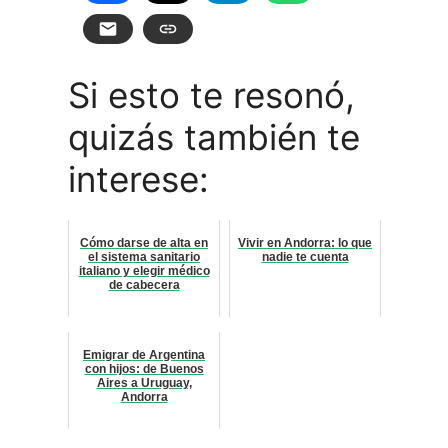
Si esto te resonó,
quizás también te
interese:
Cómo darse de alta en
Vivir en Andorra: lo que
el sistema sanitario
nadie te cuenta
italiano y elegir médico
de cabecera
Emigrar de Argentina
con hijos: de Buenos
Aires a Uruguay,
Andorra